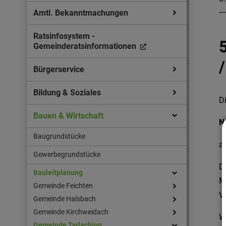
Amtl. Bekanntmachungen
Ratsinfosystem -
Gemeinderatsinformationen
Bürgerservice
Bildung & Soziales
D
Bauen & Wirtschaft
N
Baugrundstücke
a
Gewerbegrundstücke
D
Bauleitplanung
M
Gemeinde Feichten
V
Gemeinde Halsbach
Gemeinde Kirchweidach
W
Gemeinde Tyrlaching