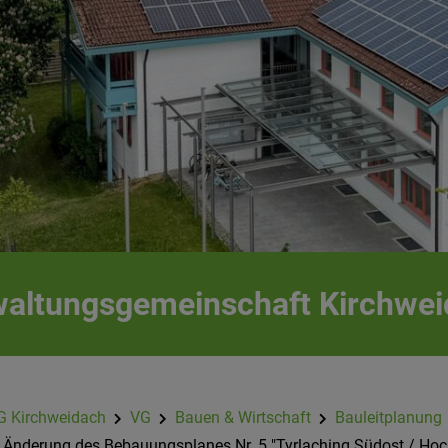
altungsgemeinschaft Kirchwe
G Kirchweidach
VG
Bauen & Wirtschaft
Bauleitplanung
. Änderung des Bebauungsplanes Nr. 5 "Tyrlaching Südost / Hoc