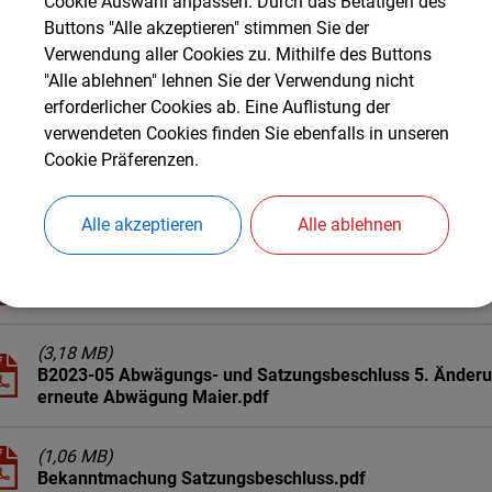
Cookie Auswahl anpassen. Durch das Betätigen des
Downloads
Buttons "Alle akzeptieren" stimmen Sie der
Verwendung aller Cookies zu. Mithilfe des Buttons
"Alle ablehnen" lehnen Sie der Verwendung nicht
erforderlicher Cookies ab. Eine Auflistung der
(232,44 KB)
Festsetzungen 5. Änderung BPlan Nr. 5 Tyrlaching Südost
verwendeten Cookies finden Sie ebenfalls in unseren
Cookie Präferenzen.
(210,67 KB)
Begründung 5. Änderung BPlan Nr. 5 Hochfellnstraße.pdf
Alle akzeptieren
Alle ablehnen
(7,55 MB)
B2023-03 Abwägungs- und Satzungsbeschluss 5. Änderung
(3,18 MB)
B2023-05 Abwägungs- und Satzungsbeschluss 5. Änderung 
erneute Abwägung Maier.pdf
(1,06 MB)
Bekanntmachung Satzungsbeschluss.pdf