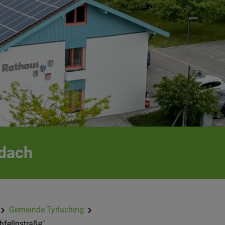
idach
Gemeinde Tyrlaching
hfellnstraße"