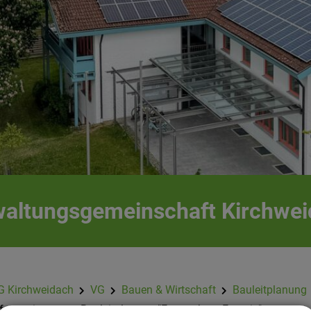
altungsgemeinschaft Kirchwe
G Kirchweidach
VG
Bauen & Wirtschaft
Bauleitplanung
nformationen zur Bauleitplanung "Erneuerbare Energie"