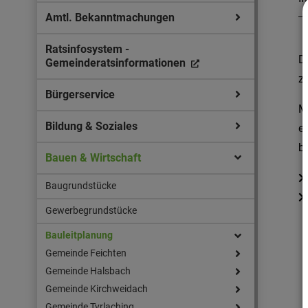
Amtl. Bekanntmachungen
Ratsinfosystem -
D
Gemeinderatsinformationen
z
Bürgerservice
M
Bildung & Soziales
e
b
Bauen & Wirtschaft
Baugrundstücke
Gewerbegrundstücke
Bauleitplanung
Gemeinde Feichten
Gemeinde Halsbach
Gemeinde Kirchweidach
Gemeinde Tyrlaching