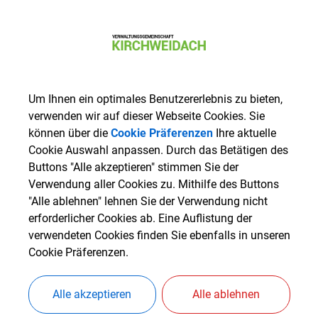
er Weg zur Klimaneutralität ist eine große Herausforderung. Ein 
u einer nachhaltigen und stabilen Stromversorgung durch den A
Um Ihnen ein optimales Benutzererlebnis zu bieten,
it der Aufstellung von Bauleitplänen können Gemeinden und Stä
verwenden wir auf dieser Webseite Cookies. Sie
rneuerbarer Energien schaffen. Was es bei der Bauleitplanung fü
können über die
Cookie Präferenzen
Ihre aktuelle
Cookie Auswahl anpassen. Durch das Betätigen des
eachten gilt, können Sie in den anliegenden Flyern nachlesen.
Buttons "Alle akzeptieren" stimmen Sie der
StMB_2024-04_Bauleitplanung-Solarenergie-bf.pdf
Verwendung aller Cookies zu. Mithilfe des Buttons
"Alle ablehnen" lehnen Sie der Verwendung nicht
StMB_2024-04_Bauleitplanung-Windenergie-bf.pdf
erforderlicher Cookies ab. Eine Auflistung der
verwendeten Cookies finden Sie ebenfalls in unseren
Cookie Präferenzen.
Alle akzeptieren
Alle ablehnen