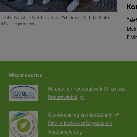
Ko
n links: Christine Mattheis, Anita Zehetmair, Kathrin Kobler
Tele
d Evi Heigermoser
Mobi
E-Ma
Wissenswertes
Mitglied im Regionalwerk Chiemgau-
Rupertiwinkel
Öko-Modellregion Inn-Salzach
Eine Initiative der Bayerischen
Staatsregierung