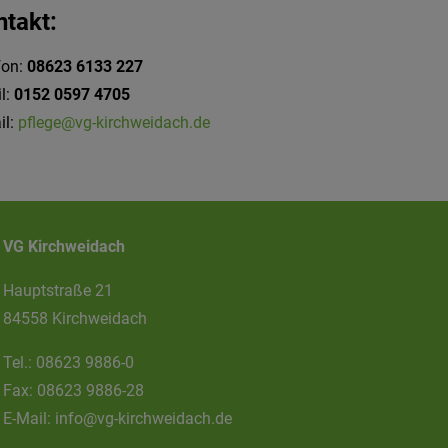
ntakt:
fon:
08623 6133 227
l:
0152 0597 4705
il:
pflege@vg-kirchweidach.de
VG Kirchweidach
Hauptstraße 21
84558 Kirchweidach
Tel.:
08623 9886-0
Fax:
08623 9886-28
E-Mail:
info@vg-kirchweidach.de