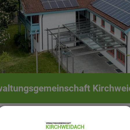
altungsgemeinschaft Kirchwe
G Kirchweidach
VG
Bildung & Soziales
Pflege
Ihr dir