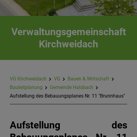
Landesportal Bauleitplanung in Bayern
Bebauungspläne online im Bayernatlas
Verwaltungsgemeinschaft
Kirchweidach
Informationen zur Bauleitplanung "Erneuerbare
Energie"
Datenschutz im Bauleitplanverfahren
VG Kirchweidach
VG
Bauen & Wirtschaft
Bauleitplanung
Gemeinde Halsbach
Aufstellung des Bebauungsplanes Nr. 11 "Brunnhaus"
Aufstellung des