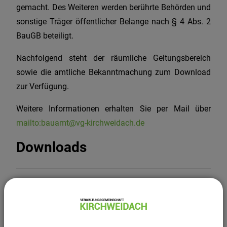
gemacht. Des Weiteren werden berührte Behörden und
sonstige Träger öffentlicher Belange nach § 4 Abs. 2
BauGB beteiligt.
Nachfolgend steht der räumliche Geltungsbereich
sowie die amtliche Bekanntmachung zum Download
zur Verfügung.
Weitere Informationen erhalten Sie per Mail über
mailto:bauamt@vg-kirchweidach.de
Downloads
(1,39 MB)
Bekanntmachung Aufstellungsbeschluss
Bebauungsplan Nr. 11 Brunnhaus.pdf