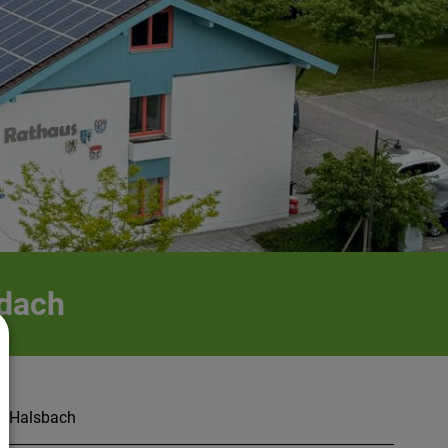
idach
e Halsbach