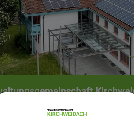
altungsgemeinschaft Kirchwe
G Kirchweidach
VG
Amtl. Bekanntmachungen
Gemeind