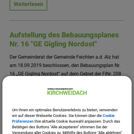
Weiterlesen
Aufstellung des Bebauungsplanes
Nr. 16 "GE Gigling Nordost"
Der Gemeinderat der Gemeinde Feichten a.d. Alz hat
am 18.09.2019 beschlossen, den Bebauungsplan Nr.
16 „GE Gigling Nordost“ auf dem Gebiet der FlNr. 208
Gem. Feichten a.d. Alz aufzustellen.
Weiterlesen
Um Ihnen ein optimales Benutzererlebnis zu bieten, verwenden
wir auf dieser Webseite Cookies. Sie können über die
Cookie
Präferenzen
Ihre aktuelle Cookie Auswahl anpassen. Durch das
13. Änderung des
Betätigen des Buttons "Alle akzeptieren" stimmen Sie der
Verwendung aller Cookies zu. Mithilfe des Buttons "Alle ablehnen"