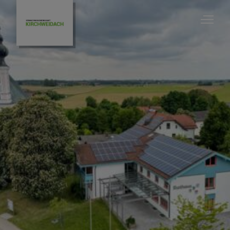
Bauen & Wirtschaft
Baugrundstücke
Gewerbegrundstücke
Bauleitplanung
Gewerbebetriebe