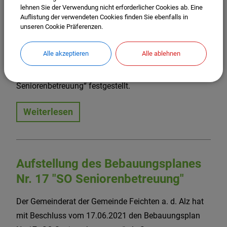
Flächennutzungsplanes Feichten a.
lehnen Sie der Verwendung nicht erforderlicher Cookies ab. Eine
Auflistung der verwendeten Cookies finden Sie ebenfalls in
d. Alz
unseren Cookie Präferenzen.
Der Gemeinderat der Gemeinde Feichten a. d. Alz hat
Alle akzeptieren
Alle ablehnen
mit Beschluss vom 17.06.2021 den
Flächennutzungsplan für den Bereich „SO
Seniorenbetreuung“ festgestellt.
Weiterlesen
Aufstellung des Bebauungsplanes
Nr. 17 "SO Seniorenbetreuung"
Der Gemeinderat der Gemeinde Feichten a. d. Alz hat
mit Beschluss vom 17.06.2021 den Bebauungsplan