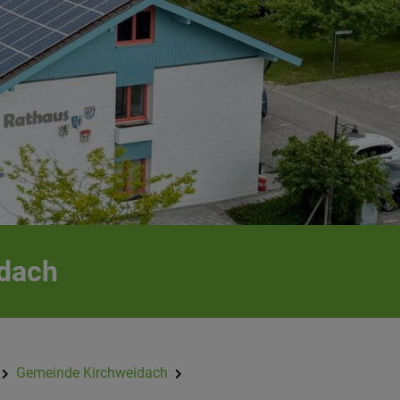
idach
Gemeinde Kirchweidach