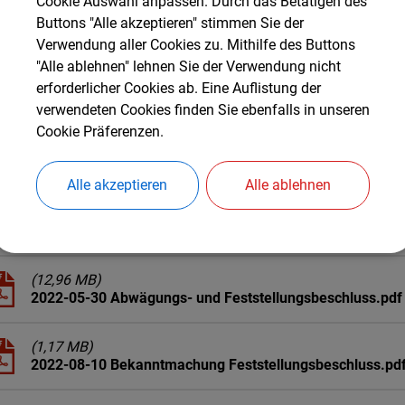
Cookie Auswahl anpassen. Durch das Betätigen des
Downloads
Buttons "Alle akzeptieren" stimmen Sie der
Verwendung aller Cookies zu. Mithilfe des Buttons
"Alle ablehnen" lehnen Sie der Verwendung nicht
(2,75 MB)
erforderlicher Cookies ab. Eine Auflistung der
2022-05-30_FNP_Kirchweidach_Auer Feld_11. Änderung -
verwendeten Cookies finden Sie ebenfalls in unseren
Cookie Präferenzen.
(1,09 MB)
2022-05-30_FNP_Kirchweidach_Auer Feld_11. Änderung 
Alle akzeptieren
Alle ablehnen
(154,02 KB)
2022-05-30_FNP_Kirchweidach_Auer Feld_11. Änderung -
(12,96 MB)
2022-05-30 Abwägungs- und Feststellungsbeschluss.pdf
(1,17 MB)
2022-08-10 Bekanntmachung Feststellungsbeschluss.pd