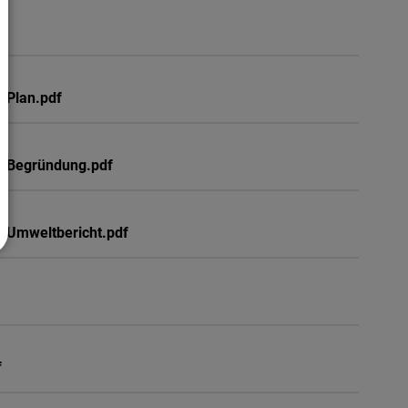
 Plan.pdf
- Begründung.pdf
 Umweltbericht.pdf
f