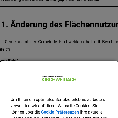
11. Änderung des Flächennutzu
er Gemeinderat der Gemeinde Kirchweidach hat mit Beschlu
ereich
Auer Feld“
stgestellt.
as Landratsamt Altötting hat die 11. Änderung des Flächenn
emäß § 6 Abs. 5 BauGB wurde diese Genehmigung am 1
ekanntmachung wurde die Änderung des Flächennutzungsplan
Um Ihnen ein optimales Benutzererlebnis zu bieten,
verwenden wir auf dieser Webseite Cookies. Sie
eitere Informationen erhalten Sie per Mail über
bauamt@vg-kirc
können über die
Cookie Präferenzen
Ihre aktuelle