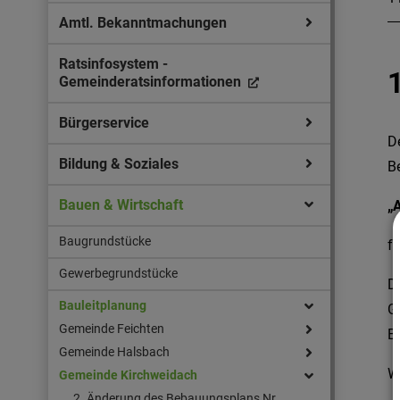
Amtl. Bekanntmachungen
Ratsinfosystem -
Gemeinderatsinformationen
Bürgerservice
D
Bildung & Soziales
B
Bauen & Wirtschaft
„
Baugrundstücke
fe
Gewerbegrundstücke
D
Bauleitplanung
G
Gemeinde Feichten
B
Gemeinde Halsbach
W
Gemeinde Kirchweidach
2. Änderung des Bebauungsplans Nr.