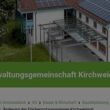
altungsgemeinschaft Kirchwe
G Kirchweidach
VG
Bauen & Wirtschaft
Bauleitplanung
1. Änderung des Flächennutzungsplanes Kirchweidach