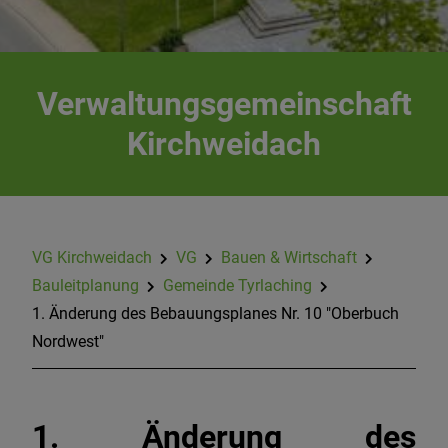
Landesportal Bauleitplanung in Bayern
Bebauungspläne online im Bayernatlas
Verwaltungsgemeinschaft
Kirchweidach
Informationen zur Bauleitplanung "Erneuerbare
Energie"
Datenschutz im Bauleitplanverfahren
VG Kirchweidach
VG
Bauen & Wirtschaft
Bauleitplanung
Gemeinde Tyrlaching
1. Änderung des Bebauungsplanes Nr. 10 "Oberbuch
Nordwest"
1. Änderung des