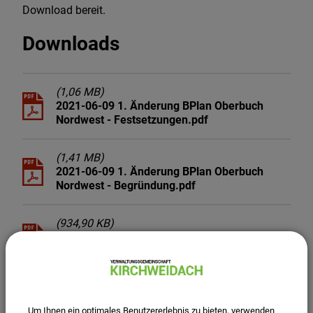
Download bereit.
Downloads
(1,06 MB)
2021-06-09 1. Änderung BPlan Oberbuch
Nordwest - Festsetzungen.pdf
(1,41 MB)
2021-06-09 1. Änderung BPlan Oberbuch
Nordwest - Begründung.pdf
(934,90 KB)
2021-06-30 Bekanntmachung
Satzungsbeschluss.pdf
(1,04 MB)
2021-08 Abwägungs- und
Um Ihnen ein optimales Benutzererlebnis zu bieten, verwenden