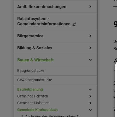
Amtl. Bekanntmachungen
Ratsinfosystem -
Gemeinderatsinformationen
Bürgerservice
D
Bildung & Soziales
B
Bauen & Wirtschaft
„
Baugrundstücke
fe
Gewerbegrundstücke
D
Bauleitplanung
G
Gemeinde Feichten
B
Gemeinde Halsbach
W
Gemeinde Kirchweidach
2. Änderung des Bebauungsplans Nr.