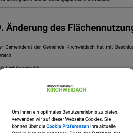
9. Änderung des Flächennutzun
er Gemeinderat der Gemeinde Kirchweidach hat mit Beschlu
ereich
SO Agri-Solarpark“
stgestellt.
as Landratsamt Altötting hat die 9. Änderung des Flächennu
emäß § 6 Abs. 5 BauGB wurde diese Genehmigung am 2
ekanntmachung wurde die Änderung des Flächennutzungsplan
Um Ihnen ein optimales Benutzererlebnis zu bieten,
verwenden wir auf dieser Webseite Cookies. Sie
eitere Informationen erhalten Sie per Mail über
bauamt@vg-kirc
können über die
Cookie Präferenzen
Ihre aktuelle