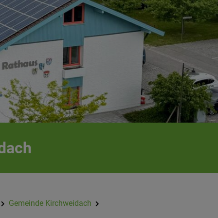
idach
Gemeinde Kirchweidach