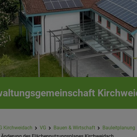
altungsgemeinschaft Kirchwe
G Kirchweidach
VG
Bauen & Wirtschaft
Bauleitplanung
. Änderung des Flächennutzungsplanes Kirchweidach