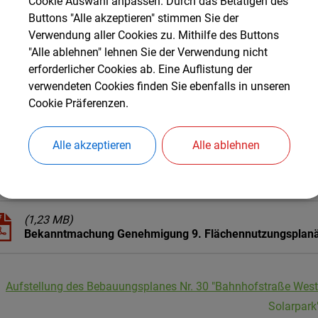
Cookie Auswahl anpassen. Durch das Betätigen des
Downloads
Buttons "Alle akzeptieren" stimmen Sie der
Verwendung aller Cookies zu. Mithilfe des Buttons
"Alle ablehnen" lehnen Sie der Verwendung nicht
(2,59 MB)
erforderlicher Cookies ab. Eine Auflistung der
2022-12-20_Kirchweidach 9. Änd. FNP - Planteil.pdf
verwendeten Cookies finden Sie ebenfalls in unseren
Cookie Präferenzen.
(377,05 KB)
2022-09-20_Kirchweidach 9. Änd. FNP - Begründung und
Alle akzeptieren
Alle ablehnen
(6,05 MB)
Feststellungsbeschluss 9. FNPÄ und Satzungsbeschluss A
(1,23 MB)
Bekanntmachung Genehmigung 9. Flächennutzungsplan
Aufstellung des Bebauungsplanes Nr. 30 "Bahnhofstraße West I
Solarpark