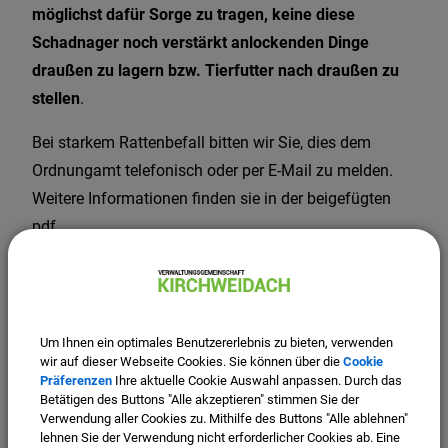
möglichst dafür Sorge zu tragen, keine diese
Schadnager noch verstärkt anlockenden Dinge
draußen zu lagern bzw. Tierfutter nach draußen zu
stellen
.
Bei starkem Rattenbefall bitten wir Sie, dies dem
Ordnungamt telefonisch oder per E-Mail zu melden.
Weitere Informationen finden sie in der beigefügten
pdf.
Vielen Dank für Ihre Mithilfe!
(43,46 KB)
Um Ihnen ein optimales Benutzererlebnis zu bieten, verwenden
Flyer Ratten Infos.pdf
wir auf dieser Webseite Cookies. Sie können über die
Cookie
Präferenzen
Ihre aktuelle Cookie Auswahl anpassen. Durch das
Betätigen des Buttons "Alle akzeptieren" stimmen Sie der
Verwendung aller Cookies zu. Mithilfe des Buttons "Alle ablehnen"
lehnen Sie der Verwendung nicht erforderlicher Cookies ab. Eine