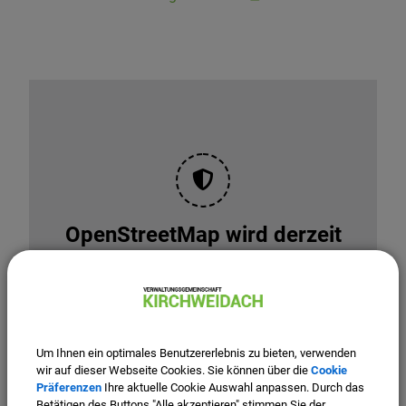
OpenStreetMap wird derzeit
nicht angezeigt
Bitte aktivieren Sie "OpenStreetMap" in Ihren
Cookie Einstellungen.
Cookies Anpassen
Um Ihnen ein optimales Benutzererlebnis zu bieten, verwenden
wir auf dieser Webseite Cookies. Sie können über die
Cookie
Präferenzen
Ihre aktuelle Cookie Auswahl anpassen. Durch das
Betätigen des Buttons "Alle akzeptieren" stimmen Sie der