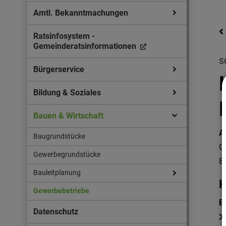
Amtl. Bekanntmachungen
Ratsinfosystem -
Gemeinderatsinformationen
S
Bürgerservice
Bildung & Soziales
Bauen & Wirtschaft
A
Baugrundstücke
G
Gewerbegrundstücke
8
Bauleitplanung
K
Gewerbebetriebe
E
Datenschutz