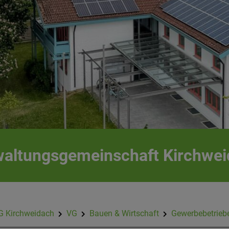
altungsgemeinschaft Kirchwe
G Kirchweidach
VG
Bauen & Wirtschaft
Gewerbebetrieb