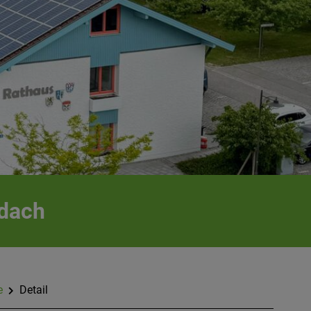
idach
e
Detail