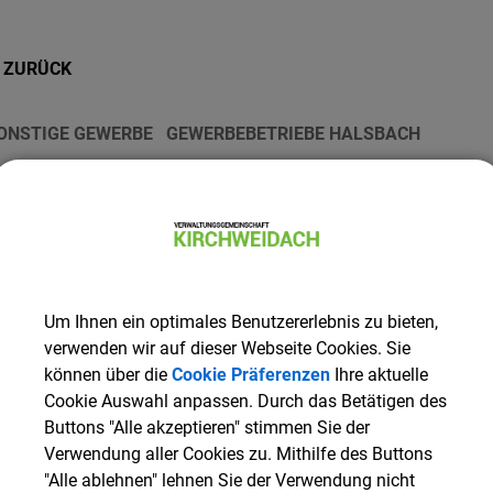
ZURÜCK
ONSTIGE GEWERBE
GEWERBEBETRIEBE HALSBACH
Huber KG – Landwirtschaf
Lohnunternehmen, Agrar
nschrift
eisberg 37
Um Ihnen ein optimales Benutzererlebnis zu bieten,
verwenden wir auf dieser Webseite Cookies. Sie
4553
Halsbach
können über die
Cookie Präferenzen
Ihre aktuelle
ontaktinformationen
Cookie Auswahl anpassen. Durch das Betätigen des
Buttons "Alle akzeptieren" stimmen Sie der
-Mail
Verwendung aller Cookies zu. Mithilfe des Buttons
huber-kg@t-online.de
"Alle ablehnen" lehnen Sie der Verwendung nicht